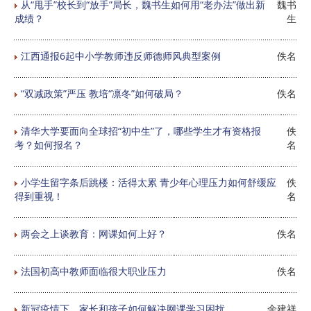
从“甩手”校长到“放手”局长，魏书生如何用“老办法”做出新
魏书
成绩？
生
江西通报6起中小学教师违反师德师风典型案例
佚名
“双减政策”严压 教培“凛冬”如何破局？
佚名
清华大学要面向全球招“初中生”了，哪些学生才有资格报
佚
考？如何报名？
名
小学生留字条后跳楼：活得太累 青少年心理压力如何舒缓应
佚
得到重视！
名
两会之上谈教育：网课如何上好？
佚名
法国初高中教师面临很大职业压力
佚名
新冠疫情下，家长和孩子如何解决网课学习困扰
余建祥