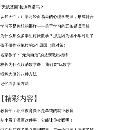
“天赋基因”检测靠谱吗？
认知天性：让学习轻而易举的心理学规律，形成符合
学习不是你想的那样——关于学习的五条错误理解
为什么那么多学生讨厌数学？那是因为读小学时用了
孩子做作业拖拉的5个原因（附对策）
名家教子：“无为而治”的父亲教出杨绛
校长为什么取消数学课：我们要“玩数学”
锻炼大脑的八种方法
记忆力训练方法
【精彩内容】
教育部：职业教育决不是单纯的就业教育
别小看了漫画这件事，它能让你变聪明！
中文到底有多美？美到窒息，每一个中国人应该了解