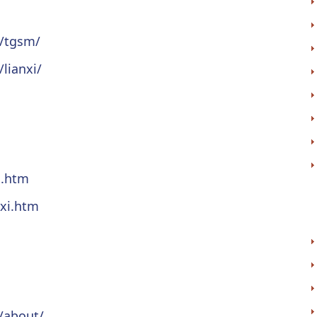
t/tgsm/
lianxi/
d.htm
nxi.htm
m/about/