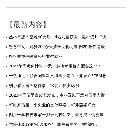
【最新内容】
丛林奇迹！空难40天后，4名儿童获救，最小仅11个月
爸爸带女儿跑步200余天孩子变化明显 网友:陪伴是最
多措并举保障高校毕业生就业
2023年高考倒计时10天：多地考场首次配备这个！
一致通过：联合国教科文组织决定在上海设立STEM教
别小看了漫画这件事，它能让你变聪明！
2023中国留学白皮书发布：本科及以下意向留学人群
AI出来后第一个失业的是孙燕姿，AI孙燕姿好火
四川一学校要求家长排班到校站岗，教育局：情况属
学校或将取消“延迟服务”，相关费用将一并退回，