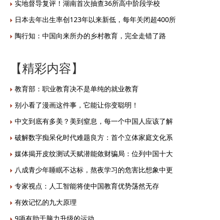
实地督导复评！湖南首次抽查36所高中阶段学校
日本去年出生率创123年以来新低，每年关闭超400所
陶行知：中国向来所办的乡村教育，完全走错了路
【精彩内容】
教育部：职业教育决不是单纯的就业教育
别小看了漫画这件事，它能让你变聪明！
中文到底有多美？美到窒息，每一个中国人应该了解
破解数字痴呆化时代难题良方：首个立体家庭文化系
媒体揭开皮纹测试天赋潜能敛财骗局：位列中国十大
八成青少年睡眠不达标，熬夜学习的危害比想象中更
专家视点：人工智能将使中国教育优势荡然无存
有效记忆的九大原理
9项有助于脑力升级的运动