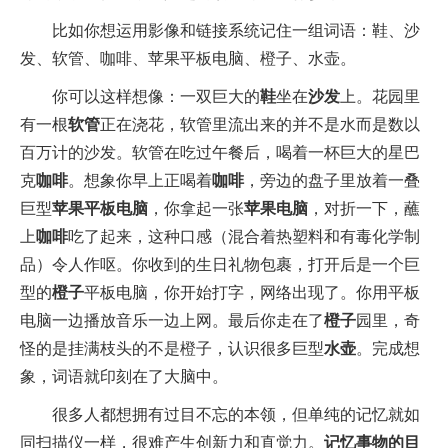
比如你想运用影像和链接系统记住一组词语：鞋、沙
发、软管、咖啡、苹果平板电脑、橙子、水壶。
你可以这样想像：一双巨大的
鞋
坐在
沙发
上。花园里
有一根
软管
正在浇花，软管里流出来的并不是水而是数以
百万计的沙发。软管在吃过午餐后，喝着一杯巨大的星巴
克
咖啡
。想象你早上正喝着
咖啡
，旁边的盘子里放着一叠
巨型
苹果平板电脑
，你拿起一张
苹果电脑
，对折一下，蘸
上
咖啡
吃了起来，这种口感（混合着热塑料和有毒化学制
品）令人作呕。你收到的生日礼物包裹，打开后是一个巨
型的
橙子
平板电脑，你开始打字，网络出现了。你用平板
电脑一边播放音乐一边上网。最后你走在了
橙子
园里，奇
怪的是挂满枝头的不是橙子，认识很多巨型
水壶
。完成想
象，词语就印刻在了大脑中。
很多人都想拥有过目不忘的本领，但单纯的记忆就如
同扫描仪一样，很难产生创新力和直觉力。
记忆事物的目