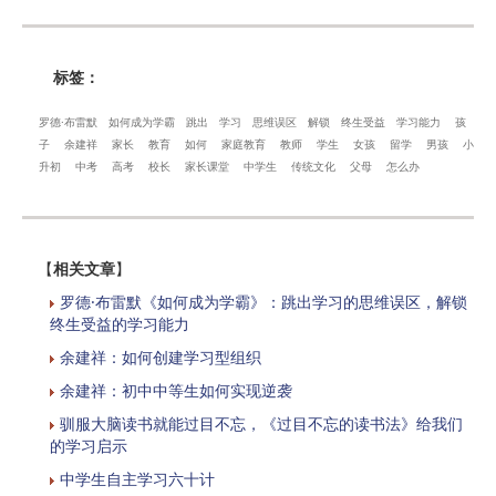
标签：
罗德·布雷默
如何成为学霸
跳出
学习
思维误区
解锁
终生受益
学习能力
孩
子
余建祥
家长
教育
如何
家庭教育
教师
学生
女孩
留学
男孩
小
升初
中考
高考
校长
家长课堂
中学生
传统文化
父母
怎么办
【
相关文章
】
罗德·布雷默《如何成为学霸》：跳出学习的思维误区，解锁
终生受益的学习能力
余建祥：如何创建学习型组织
余建祥：初中中等生如何实现逆袭
驯服大脑读书就能过目不忘，《过目不忘的读书法》给我们
的学习启示
中学生自主学习六十计