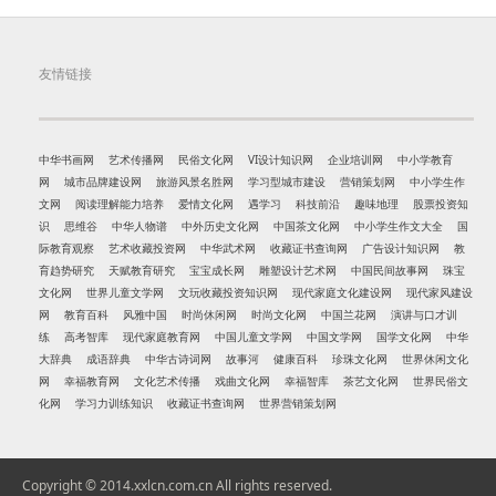
友情链接
中华书画网
艺术传播网
民俗文化网
VI设计知识网
企业培训网
中小学教育
网
城市品牌建设网
旅游风景名胜网
学习型城市建设
营销策划网
中小学生作
文网
阅读理解能力培养
爱情文化网
遇学习
科技前沿
趣味地理
股票投资知
识
思维谷
中华人物谱
中外历史文化网
中国茶文化网
中小学生作文大全
国
际教育观察
艺术收藏投资网
中华武术网
收藏证书查询网
广告设计知识网
教
育趋势研究
天赋教育研究
宝宝成长网
雕塑设计艺术网
中国民间故事网
珠宝
文化网
世界儿童文学网
文玩收藏投资知识网
现代家庭文化建设网
现代家风建设
网
教育百科
风雅中国
时尚休闲网
时尚文化网
中国兰花网
演讲与口才训
练
高考智库
现代家庭教育网
中国儿童文学网
中国文学网
国学文化网
中华
大辞典
成语辞典
中华古诗词网
故事河
健康百科
珍珠文化网
世界休闲文化
网
幸福教育网
文化艺术传播
戏曲文化网
幸福智库
茶艺文化网
世界民俗文
化网
学习力训练知识
收藏证书查询网
世界营销策划网
Copyright © 2014.xxlcn.com.cn All rights reserved.