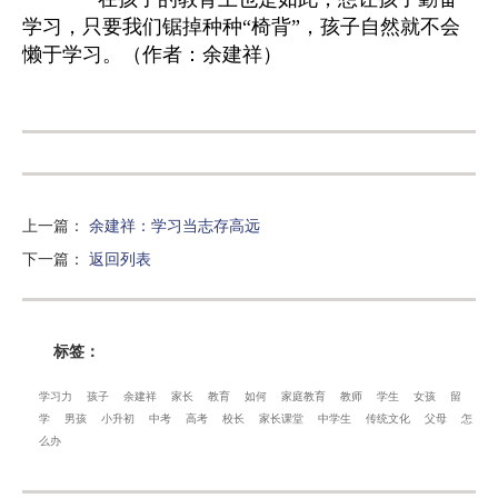
学习，只要我们锯掉种种“椅背”，孩子自然就不会
懒于学习。（作者：余建祥）
上一篇
：
余建祥：学习当志存高远
下一篇
：
返回列表
标签：
学习力
孩子
余建祥
家长
教育
如何
家庭教育
教师
学生
女孩
留
学
男孩
小升初
中考
高考
校长
家长课堂
中学生
传统文化
父母
怎
么办