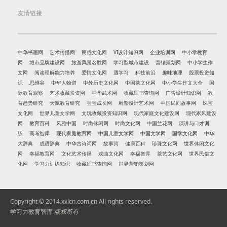
友情链接
中华书画网
艺术传播网
民俗文化网
VI设计知识网
企业培训网
中小学教育
网
城市品牌建设网
旅游风景名胜网
学习型城市建设
营销策划网
中小学生作
文网
阅读理解能力培养
爱情文化网
遇学习
科技前沿
趣味地理
股票投资知
识
思维谷
中华人物谱
中外历史文化网
中国茶文化网
中小学生作文大全
国
际教育观察
艺术收藏投资网
中华武术网
收藏证书查询网
广告设计知识网
教
育趋势研究
天赋教育研究
宝宝成长网
雕塑设计艺术网
中国民间故事网
珠宝
文化网
世界儿童文学网
文玩收藏投资知识网
现代家庭文化建设网
现代家风建设
网
教育百科
风雅中国
时尚休闲网
时尚文化网
中国兰花网
演讲与口才训
练
高考智库
现代家庭教育网
中国儿童文学网
中国文学网
国学文化网
中华
大辞典
成语辞典
中华古诗词网
故事河
健康百科
珍珠文化网
世界休闲文化
网
幸福教育网
文化艺术传播
戏曲文化网
幸福智库
茶艺文化网
世界民俗文
化网
学习力训练知识
收藏证书查询网
世界营销策划网
Copyright © 2014.xxlcn.com.cn All rights reserved.
学习力教育智库
版权所有