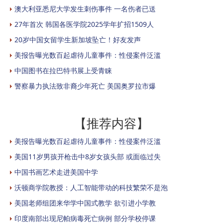
澳大利亚悉尼大学发生刺伤事件 一名伤者已送
27年首次 韩国各医学院2025学年扩招1509人
20岁中国女留学生新加坡坠亡！好友发声
美报告曝光数百起虐待儿童事件：性侵案件泛滥
中国图书在拉巴特书展上受青睐
警察暴力执法致非裔少年死亡 美国奥罗拉市爆
【推荐内容】
美报告曝光数百起虐待儿童事件：性侵案件泛滥
美国11岁男孩开枪击中8岁女孩头部 或面临过失
中国书画艺术走进美国中学
沃顿商学院教授：人工智能带动的科技繁荣不是泡
美国老师组团来华学中国式教学 欲引进小学教
印度南部出现尼帕病毒死亡病例 部分学校停课