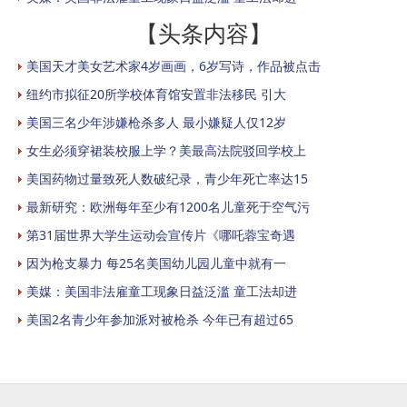
【头条内容】
美国天才美女艺术家4岁画画，6岁写诗，作品被点击
纽约市拟征20所学校体育馆安置非法移民 引大
美国三名少年涉嫌枪杀多人 最小嫌疑人仅12岁
女生必须穿裙装校服上学？美最高法院驳回学校上
美国药物过量致死人数破纪录，青少年死亡率达15
最新研究：欧洲每年至少有1200名儿童死于空气污
第31届世界大学生运动会宣传片《哪吒蓉宝奇遇
因为枪支暴力 每25名美国幼儿园儿童中就有一
美媒：美国非法雇童工现象日益泛滥 童工法却进
美国2名青少年参加派对被枪杀 今年已有超过65