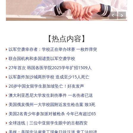
【热点内容】
以军空袭幸存者：学校正在举办球赛 一枚炸弹突
联合国机构和多国谴责以军空袭学校
27年首次 韩国各医学院2025学年扩招1509人
以军轰炸加沙城两所学校 造成至少15人死亡
20岁中国女留学生新加坡坠亡！好友发声
澳大利亚悉尼大学发生刺伤事件 一名伤者已送
美国俄亥俄州一大学校园附近发生枪击案 致3死
美国2名青少年参加派对被枪杀 今年已有超过65
全球连线｜三位中亚留学生眼中的古都西安
美媒：美国非法雇童工现象日益泛滥 童工法却进