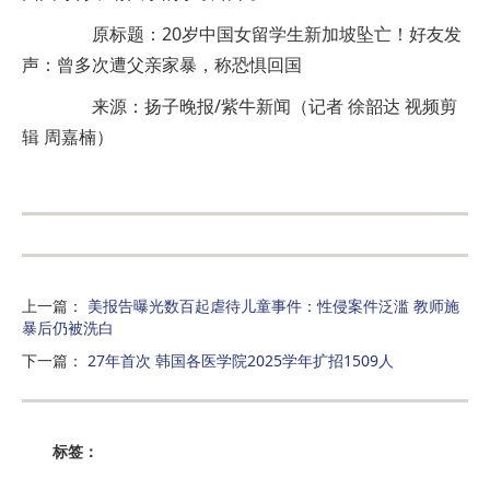
原标题：20岁中国女留学生新加坡坠亡！好友发
声：曾多次遭父亲家暴，称恐惧回国
来源：扬子晚报/紫牛新闻（记者 徐韶达 视频剪
辑 周嘉楠）
上一篇
：
美报告曝光数百起虐待儿童事件：性侵案件泛滥 教师施
暴后仍被洗白
下一篇
：
27年首次 韩国各医学院2025学年扩招1509人
标签：