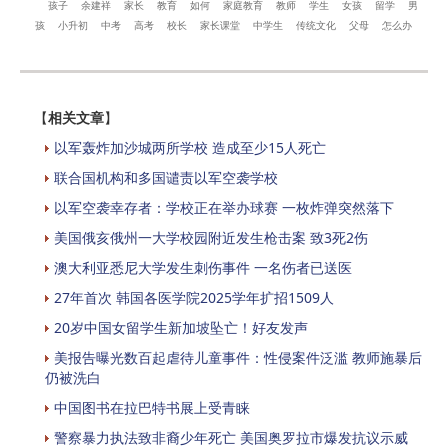
孩子
余建祥
家长
教育
如何
家庭教育
教师
学生
女孩
留学
男
孩
小升初
中考
高考
校长
家长课堂
中学生
传统文化
父母
怎么办
【
相关文章
】
以军轰炸加沙城两所学校 造成至少15人死亡
联合国机构和多国谴责以军空袭学校
以军空袭幸存者：学校正在举办球赛 一枚炸弹突然落下
美国俄亥俄州一大学校园附近发生枪击案 致3死2伤
澳大利亚悉尼大学发生刺伤事件 一名伤者已送医
27年首次 韩国各医学院2025学年扩招1509人
20岁中国女留学生新加坡坠亡！好友发声
美报告曝光数百起虐待儿童事件：性侵案件泛滥 教师施暴后
仍被洗白
中国图书在拉巴特书展上受青睐
警察暴力执法致非裔少年死亡 美国奥罗拉市爆发抗议示威