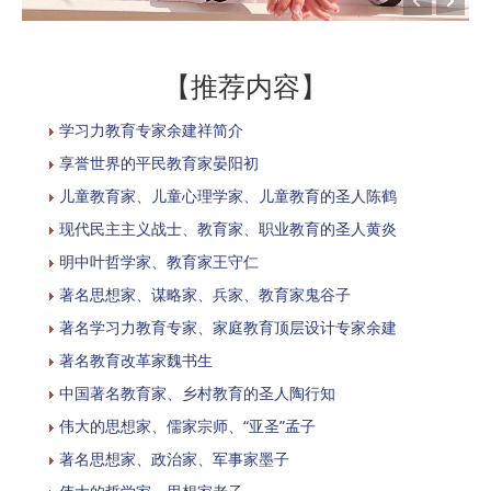
【推荐内容】
学习力教育专家余建祥简介
享誉世界的平民教育家晏阳初
儿童教育家、儿童心理学家、儿童教育的圣人陈鹤
现代民主主义战士、教育家、职业教育的圣人黄炎
明中叶哲学家、教育家王守仁
著名思想家、谋略家、兵家、教育家鬼谷子
著名学习力教育专家、家庭教育顶层设计专家余建
著名教育改革家魏书生
中国著名教育家、乡村教育的圣人陶行知
伟大的思想家、儒家宗师、“亚圣”孟子
著名思想家、政治家、军事家墨子