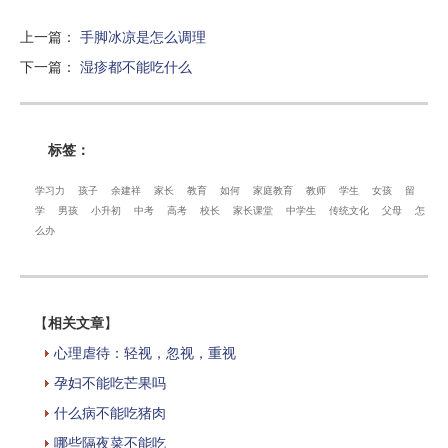
上一篇
：
手脚冰凉是怎么调理
下一篇
：
湿疹都不能吃什么
标签：
学习力
孩子
余建祥
家长
教育
如何
家庭教育
教师
学生
女孩
留
学
男孩
小升初
中考
高考
校长
家长课堂
中学生
传统文化
父母
怎
么办
【
相关文章
】
心理虐待：轻视，忽视，重视
孕妇不能吃芒果吗
什么病不能吃猪肉
哪些隔夜菜不能吃