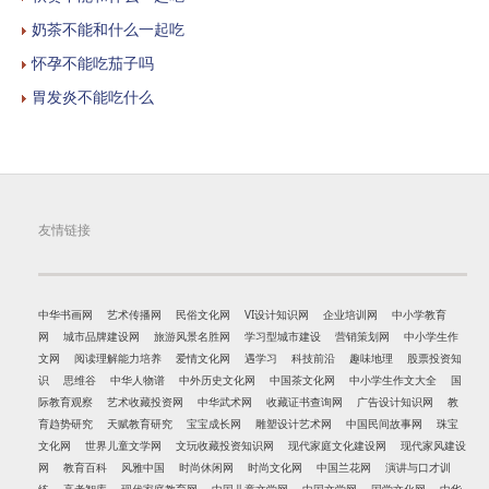
奶茶不能和什么一起吃
怀孕不能吃茄子吗
胃发炎不能吃什么
友情链接
中华书画网
艺术传播网
民俗文化网
VI设计知识网
企业培训网
中小学教育
网
城市品牌建设网
旅游风景名胜网
学习型城市建设
营销策划网
中小学生作
文网
阅读理解能力培养
爱情文化网
遇学习
科技前沿
趣味地理
股票投资知
识
思维谷
中华人物谱
中外历史文化网
中国茶文化网
中小学生作文大全
国
际教育观察
艺术收藏投资网
中华武术网
收藏证书查询网
广告设计知识网
教
育趋势研究
天赋教育研究
宝宝成长网
雕塑设计艺术网
中国民间故事网
珠宝
文化网
世界儿童文学网
文玩收藏投资知识网
现代家庭文化建设网
现代家风建设
网
教育百科
风雅中国
时尚休闲网
时尚文化网
中国兰花网
演讲与口才训
练
高考智库
现代家庭教育网
中国儿童文学网
中国文学网
国学文化网
中华